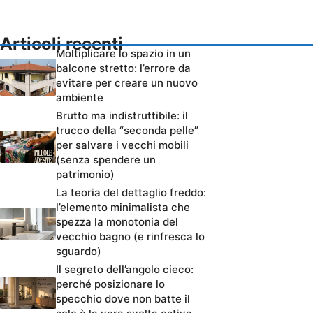
Articoli recenti
Moltiplicare lo spazio in un
balcone stretto: l’errore da
evitare per creare un nuovo
ambiente
Brutto ma indistruttibile: il
trucco della “seconda pelle”
per salvare i vecchi mobili
(senza spendere un
patrimonio)
La teoria del dettaglio freddo:
l’elemento minimalista che
spezza la monotonia del
vecchio bagno (e rinfresca lo
sguardo)
Il segreto dell’angolo cieco:
perché posizionare lo
specchio dove non batte il