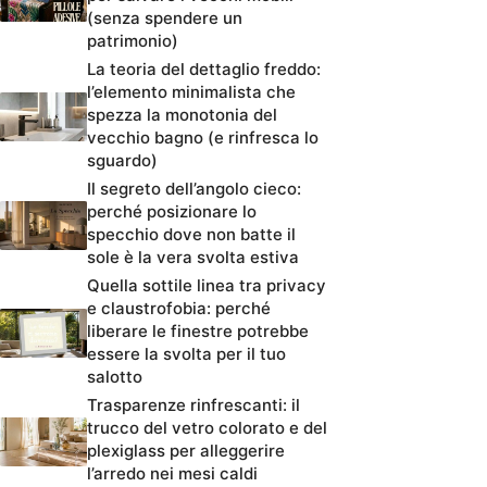
(senza spendere un
patrimonio)
La teoria del dettaglio freddo:
l’elemento minimalista che
spezza la monotonia del
vecchio bagno (e rinfresca lo
sguardo)
Il segreto dell’angolo cieco:
perché posizionare lo
specchio dove non batte il
sole è la vera svolta estiva
Quella sottile linea tra privacy
e claustrofobia: perché
liberare le finestre potrebbe
essere la svolta per il tuo
salotto
Trasparenze rinfrescanti: il
trucco del vetro colorato e del
plexiglass per alleggerire
l’arredo nei mesi caldi