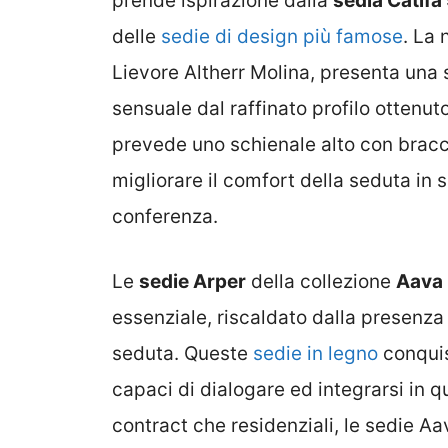
prende ispirazione dalla
sedia Catifa
delle
sedie di design più famose
. La 
Lievore Altherr Molina, presenta una 
sensuale dal raffinato profilo ottenut
prevede uno schienale alto con bracci
migliorare il comfort della seduta in sa
conferenza.
Le
sedie Arper
della collezione
Aava
essenziale, riscaldato dalla presenza
seduta. Queste
sedie in legno
conquist
capaci di dialogare ed integrarsi in q
contract che residenziali, le sedie Aav