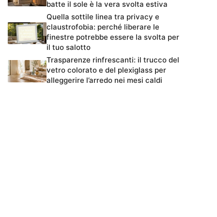
batte il sole è la vera svolta estiva
Quella sottile linea tra privacy e
claustrofobia: perché liberare le
finestre potrebbe essere la svolta per
il tuo salotto
Trasparenze rinfrescanti: il trucco del
vetro colorato e del plexiglass per
alleggerire l’arredo nei mesi caldi