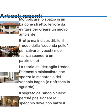
Articoli recenti
Moltiplicare lo spazio in un
balcone stretto: l’errore da
evitare per creare un nuovo
ambiente
Brutto ma indistruttibile: il
trucco della “seconda pelle”
per salvare i vecchi mobili
(senza spendere un
patrimonio)
La teoria del dettaglio freddo:
l’elemento minimalista che
spezza la monotonia del
vecchio bagno (e rinfresca lo
sguardo)
Il segreto dell’angolo cieco:
perché posizionare lo
specchio dove non batte il