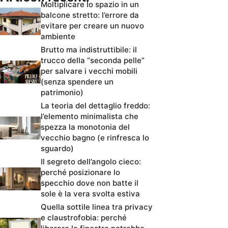
Moltiplicare lo spazio in un
balcone stretto: l’errore da
evitare per creare un nuovo
ambiente
Brutto ma indistruttibile: il
trucco della “seconda pelle”
per salvare i vecchi mobili
(senza spendere un
patrimonio)
La teoria del dettaglio freddo:
l’elemento minimalista che
spezza la monotonia del
vecchio bagno (e rinfresca lo
sguardo)
Il segreto dell’angolo cieco:
perché posizionare lo
specchio dove non batte il
sole è la vera svolta estiva
Quella sottile linea tra privacy
e claustrofobia: perché