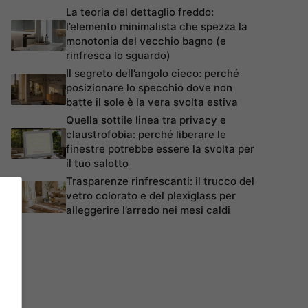
La teoria del dettaglio freddo:
l’elemento minimalista che spezza la
monotonia del vecchio bagno (e
rinfresca lo sguardo)
Il segreto dell’angolo cieco: perché
posizionare lo specchio dove non
batte il sole è la vera svolta estiva
Quella sottile linea tra privacy e
claustrofobia: perché liberare le
finestre potrebbe essere la svolta per
il tuo salotto
Trasparenze rinfrescanti: il trucco del
vetro colorato e del plexiglass per
alleggerire l’arredo nei mesi caldi