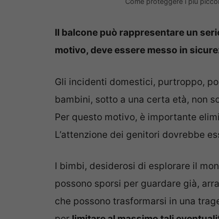
Come proteggere i più piccoli
Il balcone può rappresentare un serio
motivo, deve essere messo in sicure
Gli incidenti domestici, purtroppo, po
bambini, sotto a una certa età, non so
Per questo motivo, è importante elimina
L’attenzione dei genitori dovrebbe es
I bimbi, desiderosi di esplorare il mo
possono sporsi per guardare già, arra
che possono trasformarsi in una trage
per
limitare al massimo tali eventuali