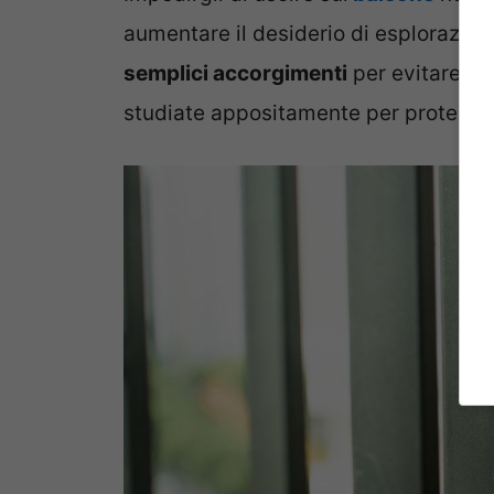
aumentare il desiderio di esplorazione
semplici accorgimenti
per evitare tut
studiate appositamente per protegge