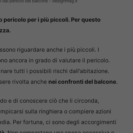
 dai pericoli del balcone - designmag.it
 pericolo per i più piccoli. Per questo
zza.
ssono riguardare anche i più piccoli. I
no ancora in grado di valutare il pericolo.
re tutti i possibili rischi dall’abitazione.
sere rivolta anche
nei confronti del balcone
.
ndo e di conoscere ciò che li circonda,
mpicarsi sulla ringhiera o compiere azioni
dia. Per fortuna, ci sono degli accorgimenti
tà
. Non comportano una spesa eccessiva e