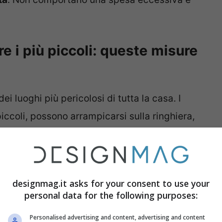
 i più piccoli: queste misure
ei luoghi più pericolosi di tutta la casa. I
ccoli, possono arrampicarsi sulla ringhiera,
re oggetti ai passanti o sporgersi per guardare
serio pericolo la loro sicurezza
. Bastano
 un incidente. I bimbi sono imprevedibili e,
designmag.it asks for your consent to use your
 il loro comportamento.
personal data for the following purposes:
Personalised advertising and content, advertising and content
 una soluzione perché non farà altro che