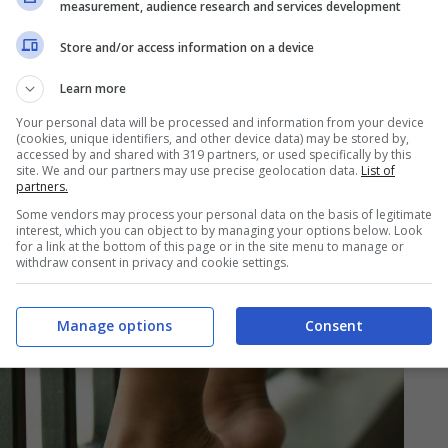
measurement, audience research and services development
. Gli esperti consigliano di
adottare dei
Store and/or access information on a device
to questo. Sono soluzioni accessibili a tutti e
Learn more
re i bambini.
Your personal data will be processed and information from your device
(cookies, unique identifiers, and other device data) may be stored by,
accessed by and shared with 319 partners, or used specifically by this
site. We and our partners may use precise geolocation data.
List of
partners.
Some vendors may process your personal data on the basis of legitimate
interest, which you can object to by managing your options below. Look
for a link at the bottom of this page or in the site menu to manage or
withdraw consent in privacy and cookie settings.
Manage options
Consent