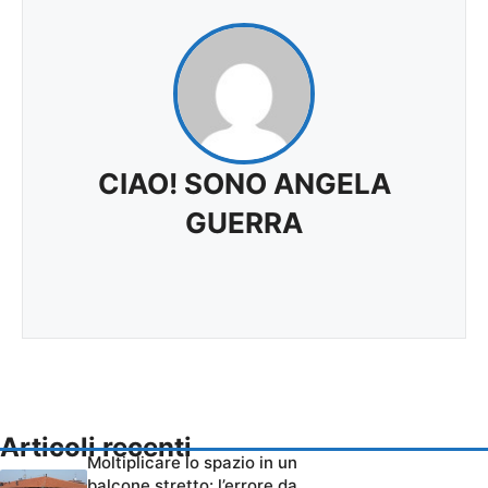
CIAO! SONO ANGELA
GUERRA
Articoli recenti
Moltiplicare lo spazio in un
balcone stretto: l’errore da