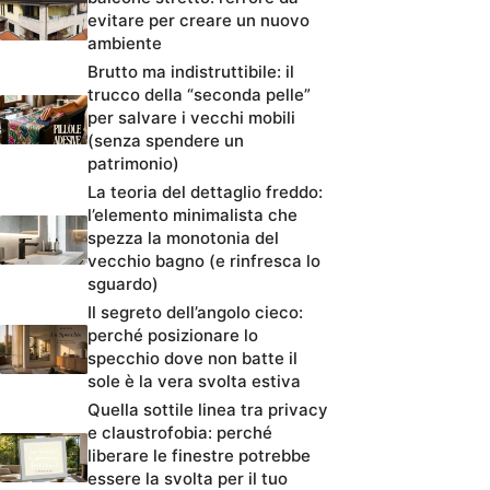
evitare per creare un nuovo
ambiente
Brutto ma indistruttibile: il
trucco della “seconda pelle”
per salvare i vecchi mobili
(senza spendere un
patrimonio)
La teoria del dettaglio freddo:
l’elemento minimalista che
spezza la monotonia del
vecchio bagno (e rinfresca lo
sguardo)
Il segreto dell’angolo cieco:
perché posizionare lo
specchio dove non batte il
sole è la vera svolta estiva
Quella sottile linea tra privacy
e claustrofobia: perché
liberare le finestre potrebbe
essere la svolta per il tuo