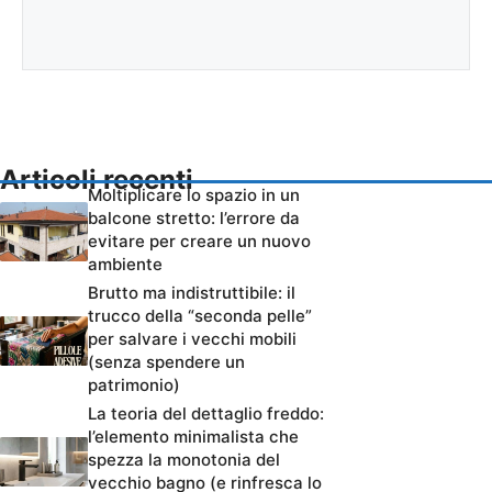
Articoli recenti
Moltiplicare lo spazio in un
balcone stretto: l’errore da
evitare per creare un nuovo
ambiente
Brutto ma indistruttibile: il
trucco della “seconda pelle”
per salvare i vecchi mobili
(senza spendere un
patrimonio)
La teoria del dettaglio freddo:
l’elemento minimalista che
spezza la monotonia del
vecchio bagno (e rinfresca lo