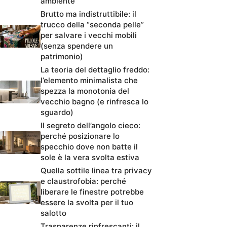
ambiente
Brutto ma indistruttibile: il
trucco della “seconda pelle”
per salvare i vecchi mobili
(senza spendere un
patrimonio)
La teoria del dettaglio freddo:
l’elemento minimalista che
spezza la monotonia del
vecchio bagno (e rinfresca lo
sguardo)
Il segreto dell’angolo cieco:
perché posizionare lo
specchio dove non batte il
sole è la vera svolta estiva
Quella sottile linea tra privacy
e claustrofobia: perché
liberare le finestre potrebbe
essere la svolta per il tuo
salotto
Trasparenze rinfrescanti: il