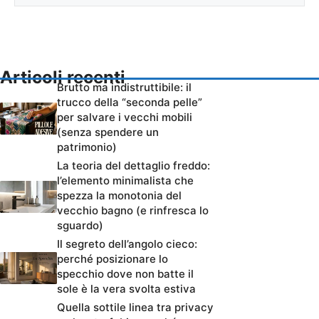
Articoli recenti
Brutto ma indistruttibile: il
trucco della “seconda pelle”
per salvare i vecchi mobili
(senza spendere un
patrimonio)
La teoria del dettaglio freddo:
l’elemento minimalista che
spezza la monotonia del
vecchio bagno (e rinfresca lo
sguardo)
Il segreto dell’angolo cieco:
perché posizionare lo
specchio dove non batte il
sole è la vera svolta estiva
Quella sottile linea tra privacy