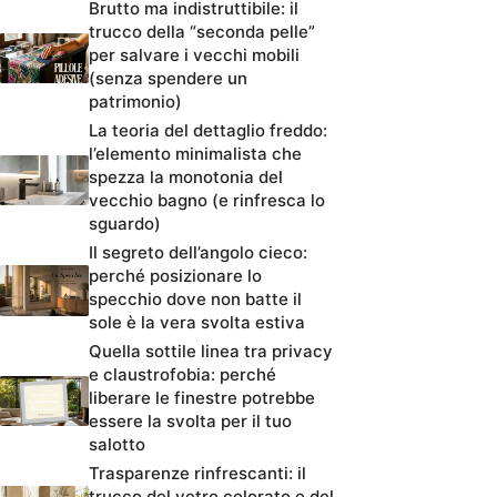
Brutto ma indistruttibile: il
trucco della “seconda pelle”
per salvare i vecchi mobili
(senza spendere un
patrimonio)
La teoria del dettaglio freddo:
l’elemento minimalista che
spezza la monotonia del
vecchio bagno (e rinfresca lo
sguardo)
Il segreto dell’angolo cieco:
perché posizionare lo
specchio dove non batte il
sole è la vera svolta estiva
Quella sottile linea tra privacy
e claustrofobia: perché
liberare le finestre potrebbe
essere la svolta per il tuo
salotto
Trasparenze rinfrescanti: il
trucco del vetro colorato e del