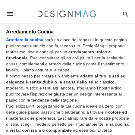
Sfumature+profonde+e+dettagli+caldi%3A+la+scelta+croma
designmagit
/articolo/sfumature-
profonde-
e-
dettagli-
Arredamento Cucina
caldi-
la-
Arredare la cucina
sarà un gioco dai ragazzi! In questa pagina
scelta-
puoi trovare tutto ciò che fa al caso tuo. DesignMag ti propone
cromatica-
tantissime idee e consigli per un
arredamento unico e
per-
funzionale
. Puoi consultare gli articoli più utili per la scelta dei
una-
cucina-
diversi complementi d’arredo della cucina come il rivestimento, il
dalleleganza-
lavello, il piano cottura e la cappa.
senza-
Il primo passo per creare un ambiente
adatto ai tuoi gusti ed
tempo/231337/amp/
esigenze è senza dubbio la scelta dello stile
: classico,
moderno, rustico e tanti altri ancora, sfogliando i nostri articoli
puoi trovare l’ispirazione giusta per un design interessante al
passo con le tendenze della stagione.
Puoi sbizzarrirti progettando la tua cucina ideale da zero, con
delle guide passo passo che ti aiuteranno a trovare il
colore ed
i materiali che preferisci
. Lasciati ispirare dalle nostre proposte
di stile, scegli il modello perfetto per il tuo ambiente:
una cucina
a vista, con isola o componibile
ad esempio. Divertiti