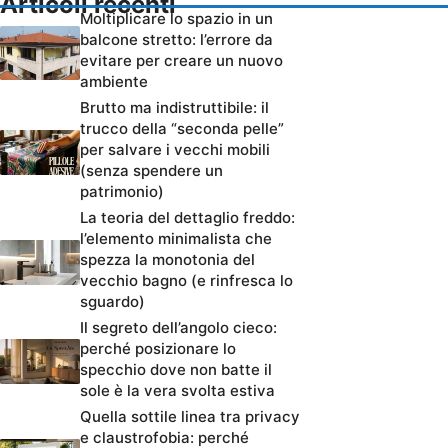
Articoli recenti
Moltiplicare lo spazio in un
balcone stretto: l’errore da
evitare per creare un nuovo
ambiente
Brutto ma indistruttibile: il
trucco della “seconda pelle”
per salvare i vecchi mobili
(senza spendere un
patrimonio)
La teoria del dettaglio freddo:
l’elemento minimalista che
spezza la monotonia del
vecchio bagno (e rinfresca lo
sguardo)
Il segreto dell’angolo cieco:
perché posizionare lo
specchio dove non batte il
sole è la vera svolta estiva
Quella sottile linea tra privacy
e claustrofobia: perché