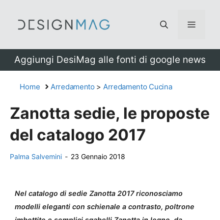
Vai
al
Menu
contenuto
Aggiungi DesiMag alle fonti di google news
Home
Arredamento
>
Arredamento Cucina
Zanotta sedie, le proposte
del catalogo 2017
Palma Salvemini
-
23 Gennaio 2018
Nel catalogo di sedie Zanotta 2017 riconosciamo
modelli eleganti con schienale a contrasto, poltrone
imbottite e semplici sgabelli Zanotta in legno, da