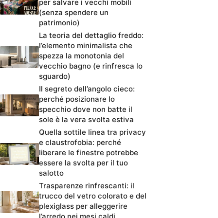
per salvare i vecchi mobili
(senza spendere un
patrimonio)
La teoria del dettaglio freddo:
l’elemento minimalista che
spezza la monotonia del
vecchio bagno (e rinfresca lo
sguardo)
Il segreto dell’angolo cieco:
perché posizionare lo
specchio dove non batte il
sole è la vera svolta estiva
Quella sottile linea tra privacy
e claustrofobia: perché
liberare le finestre potrebbe
essere la svolta per il tuo
salotto
Trasparenze rinfrescanti: il
trucco del vetro colorato e del
plexiglass per alleggerire
l’arredo nei mesi caldi