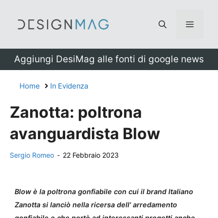
Vai
al
Menu
contenuto
Aggiungi DesiMag alle fonti di google news
Home
In Evidenza
Zanotta: poltrona
avanguardista Blow
Sergio Romeo
-
22 Febbraio 2023
Blow è la poltrona gonfiabile con cui il brand Italiano
Zanotta si lanciò nella ricersa dell' arredamento
gonfiabile e che portò ad interessanti progetti anche