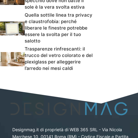
specchio dove non batte il
sole è la vera svolta estiva
Quella sottile linea tra privacy
e claustrofobia: perché
liberare le finestre potrebbe
essere la svolta per il tuo
salotto
Trasparenze rinfrescanti: il
trucco del vetro colorato e del
plexiglass per alleggerire
l’arredo nei mesi caldi
Designmag.it di proprietà di WEB 365 SRL - Via Nicola
Marchese 10, 00141 Roma (RM) - Codice Fiscale e Partita