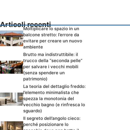
Articoli recenti
Moltiplicare lo spazio in un
balcone stretto: l’errore da
evitare per creare un nuovo
ambiente
Brutto ma indistruttibile: il
trucco della “seconda pelle”
per salvare i vecchi mobili
(senza spendere un
patrimonio)
La teoria del dettaglio freddo:
l’elemento minimalista che
spezza la monotonia del
vecchio bagno (e rinfresca lo
sguardo)
Il segreto dell’angolo cieco:
perché posizionare lo