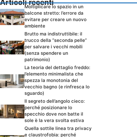
Articoli recenti
Moltiplicare lo spazio in un
balcone stretto: l’errore da
evitare per creare un nuovo
ambiente
Brutto ma indistruttibile: il
trucco della “seconda pelle”
per salvare i vecchi mobili
(senza spendere un
patrimonio)
La teoria del dettaglio freddo:
l’elemento minimalista che
spezza la monotonia del
vecchio bagno (e rinfresca lo
sguardo)
Il segreto dell’angolo cieco:
perché posizionare lo
specchio dove non batte il
sole è la vera svolta estiva
Quella sottile linea tra privacy
e claustrofobia: perché