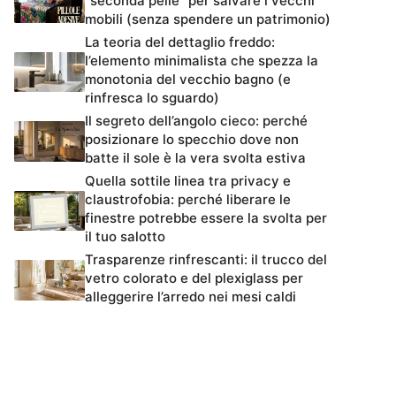
“seconda pelle” per salvare i vecchi
mobili (senza spendere un patrimonio)
La teoria del dettaglio freddo:
l’elemento minimalista che spezza la
monotonia del vecchio bagno (e
rinfresca lo sguardo)
Il segreto dell’angolo cieco: perché
posizionare lo specchio dove non
batte il sole è la vera svolta estiva
Quella sottile linea tra privacy e
claustrofobia: perché liberare le
finestre potrebbe essere la svolta per
il tuo salotto
Trasparenze rinfrescanti: il trucco del
vetro colorato e del plexiglass per
alleggerire l’arredo nei mesi caldi