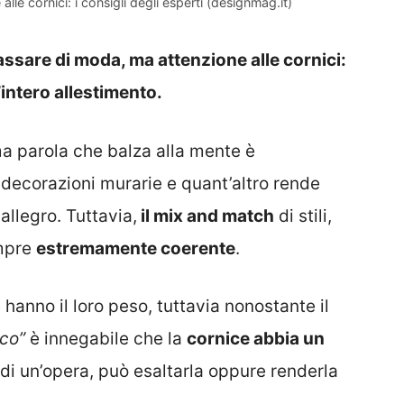
lle cornici: i consigli degli esperti (designmag.it)
assare di moda, ma attenzione alle cornici:
’intero allestimento.
a parola che balza alla mente è
i, decorazioni murarie e quant’altro rende
llegro. Tuttavia,
il mix and match
di stili,
empre
estremamente coerente
.
hanno il loro peso, tuttavia nonostante il
aco”
è innegabile che la
cornice abbia un
 di un’opera, può esaltarla oppure renderla