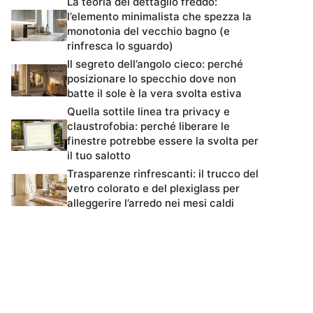
La teoria del dettaglio freddo:
l’elemento minimalista che spezza la
monotonia del vecchio bagno (e
rinfresca lo sguardo)
Il segreto dell’angolo cieco: perché
posizionare lo specchio dove non
batte il sole è la vera svolta estiva
Quella sottile linea tra privacy e
claustrofobia: perché liberare le
finestre potrebbe essere la svolta per
il tuo salotto
Trasparenze rinfrescanti: il trucco del
vetro colorato e del plexiglass per
alleggerire l’arredo nei mesi caldi