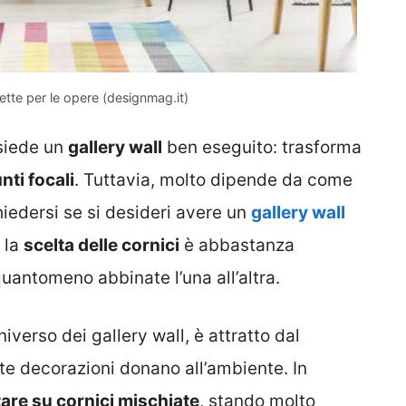
fette per le opere (designmag.it)
siede un
gallery wall
ben eseguito: trasforma
nti focali
. Tuttavia, molto dipende da come
hiedersi se si desideri avere un
gallery wall
 la
scelta delle cornici
è abbastanza
uantomeno abbinate l’una all’altra.
iverso dei gallery wall, è attratto dal
e decorazioni donano all’ambiente. In
are su cornici mischiate
, stando molto