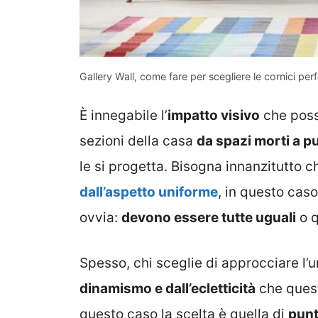
Gallery Wall, come fare per scegliere le cornici per
È innegabile l’
impatto visivo
che pos
sezioni della casa
da spazi morti a pu
le si progetta. Bisogna innanzitutto c
dall’aspetto uniforme
, in questo caso
ovvia:
devono essere tutte uguali
o q
Spesso, chi sceglie di approcciare l’un
dinamismo e dall’ecletticità
che quest
questo caso la scelta è quella di
punt