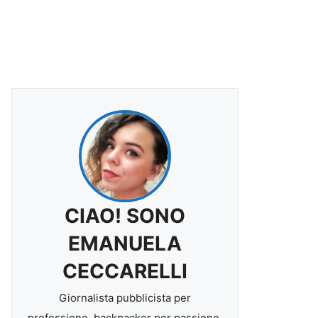
CIAO! SONO
EMANUELA
CECCARELLI
Giornalista pubblicista per
professione, backpacker per passione.