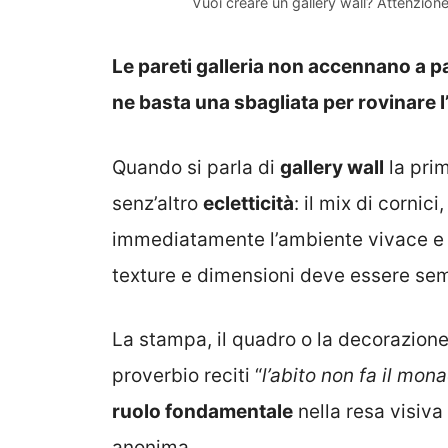
Vuoi creare un gallery wall? Attenzione a
Le pareti galleria non accennano a p
ne basta una sbagliata per rovinare l
Quando si parla di
gallery wall
la prim
senz’altro
ecletticità
: il mix di cornic
immediatamente l’ambiente vivace e a
texture e dimensioni deve essere s
La stampa, il quadro o la decorazione 
proverbio reciti “
l’abito non fa il mon
ruolo fondamentale
nella resa visiva
anonima.