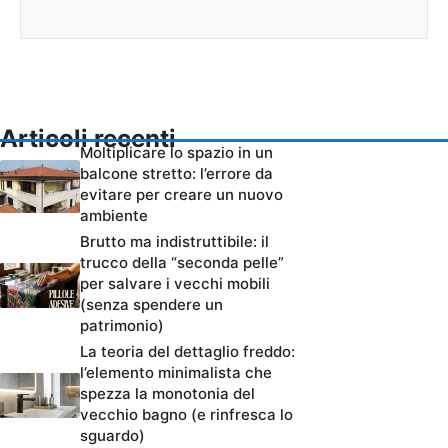
Articoli recenti
Moltiplicare lo spazio in un
balcone stretto: l’errore da
evitare per creare un nuovo
ambiente
Brutto ma indistruttibile: il
trucco della “seconda pelle”
per salvare i vecchi mobili
(senza spendere un
patrimonio)
La teoria del dettaglio freddo:
l’elemento minimalista che
spezza la monotonia del
vecchio bagno (e rinfresca lo
sguardo)