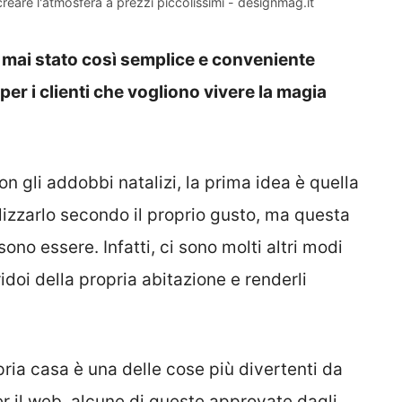
creare l'atmosfera a prezzi piccolissimi - designmag.it
è mai stato così semplice e conveniente
er i clienti che vogliono vivere la magia
n gli addobbi natalizi, la prima idea è quella
lizzarlo secondo il proprio gusto, ma questa
ono essere. Infatti, ci sono molti altri modi
ridoi della propria abitazione e renderli
pria casa è una delle cose più divertenti da
per il web, alcune di queste approvate dagli