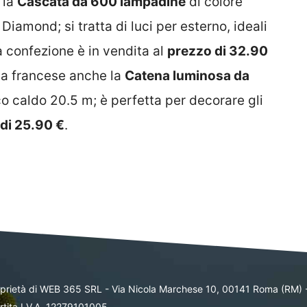
 la
Cascata da 600 lampadine
di colore
iamond; si tratta di luci per esterno, ideali
a confezione è in vendita al
prezzo di 32.90
ena francese anche la
Catena luminosa da
o caldo 20.5 m; è perfetta per decorare gli
di 25.90 €
.
oprietà di WEB 365 SRL - Via Nicola Marchese 10, 00141 Roma (RM) 
rtita I.V.A. 12279101005