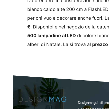
Da prendere in considerazione anche
bianco caldo alte 200 cm a FlashLED D
per chi vuole decorare anche fuori. L
€
. Disponibile nel negozio della cat
500 lampadine
al LED
di colore bianc
alberi di Natale. La si trova al
prezzo 
Designmag.it di pr
Codice Fiscale e Pa