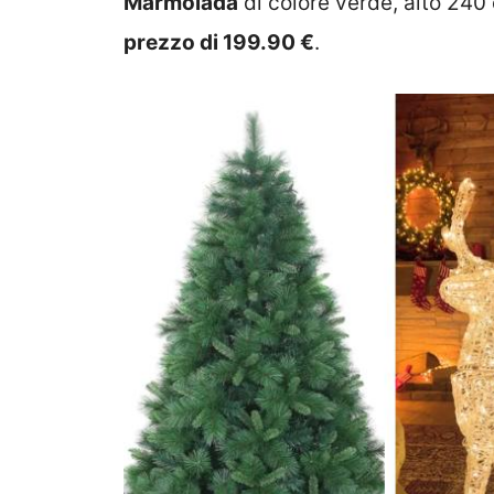
Marmolada
di colore verde, alto 240 
prezzo di 199.90 €
.