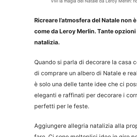
Vivi la magia del Natale da Leroy Merlin: ri
Ricreare l’atmosfera del Natale non 
come da Leroy Merlin. Tante opzioni p
natalizia.
Quando si parla di decorare la casa co
di comprare un albero di Natale e rea
è solo una delle tante idee che ci poss
eleganti e raffinati per decorare i cor
perfetti per le feste.
Aggiungere allegria natalizia alla pro
fare. Ci sono molteplici idee in giro 