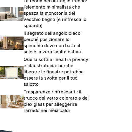
La teoria del dettaglio freddo:
l’elemento minimalista che
spezza la monotonia del
vecchio bagno (e rinfresca lo
sguardo)
Il segreto dell’angolo cieco:
perché posizionare lo
specchio dove non batte il
sole è la vera svolta estiva
Quella sottile linea tra privacy
e claustrofobia: perché
liberare le finestre potrebbe
essere la svolta per il tuo
salotto
Trasparenze rinfrescanti: il
trucco del vetro colorato e del
plexiglass per alleggerire
l’arredo nei mesi caldi