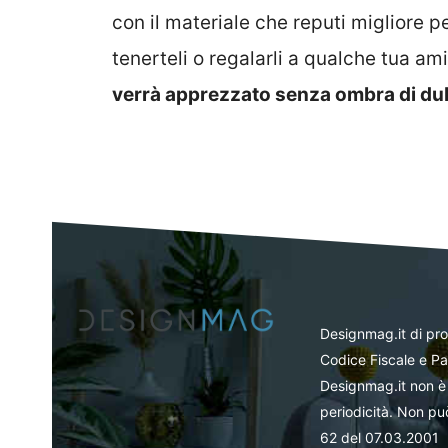
con il materiale che reputi migliore p
tenerteli o regalarli a qualche tua am
verrà apprezzato senza ombra di du
Designmag.it di pr
Codice Fiscale e Pa
Designmag.it non è 
periodicità. Non può
62 del 07.03.2001