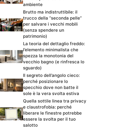
ambiente
Brutto ma indistruttibile: il
trucco della “seconda pelle”
per salvare i vecchi mobili
(senza spendere un
patrimonio)
La teoria del dettaglio freddo:
l’elemento minimalista che
spezza la monotonia del
vecchio bagno (e rinfresca lo
sguardo)
Il segreto dell’angolo cieco:
perché posizionare lo
specchio dove non batte il
sole è la vera svolta estiva
Quella sottile linea tra privacy
e claustrofobia: perché
liberare le finestre potrebbe
essere la svolta per il tuo
salotto