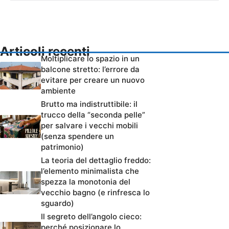
Articoli recenti
Moltiplicare lo spazio in un
balcone stretto: l’errore da
evitare per creare un nuovo
ambiente
Brutto ma indistruttibile: il
trucco della “seconda pelle”
per salvare i vecchi mobili
(senza spendere un
patrimonio)
La teoria del dettaglio freddo:
l’elemento minimalista che
spezza la monotonia del
vecchio bagno (e rinfresca lo
sguardo)
Il segreto dell’angolo cieco:
perché posizionare lo