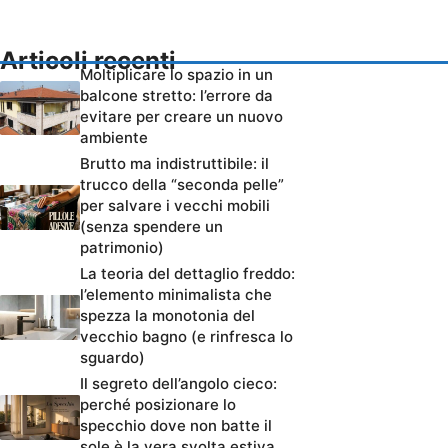
Articoli recenti
Moltiplicare lo spazio in un
balcone stretto: l’errore da
evitare per creare un nuovo
ambiente
Brutto ma indistruttibile: il
trucco della “seconda pelle”
per salvare i vecchi mobili
(senza spendere un
patrimonio)
La teoria del dettaglio freddo:
l’elemento minimalista che
spezza la monotonia del
vecchio bagno (e rinfresca lo
sguardo)
Il segreto dell’angolo cieco:
perché posizionare lo
specchio dove non batte il
sole è la vera svolta estiva