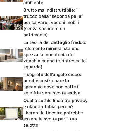
ambiente
Brutto ma indistruttibile: il
trucco della “seconda pelle”
per salvare i vecchi mobili
(senza spendere un
patrimonio)
La teoria del dettaglio freddo:
l’elemento minimalista che
spezza la monotonia del
vecchio bagno (e rinfresca lo
sguardo)
Il segreto dell’angolo cieco:
perché posizionare lo
specchio dove non batte il
sole è la vera svolta estiva
Quella sottile linea tra privacy
e claustrofobia: perché
liberare le finestre potrebbe
essere la svolta per il tuo
salotto