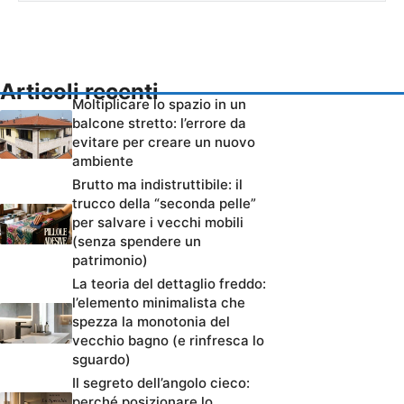
Articoli recenti
Moltiplicare lo spazio in un
balcone stretto: l’errore da
evitare per creare un nuovo
ambiente
Brutto ma indistruttibile: il
trucco della “seconda pelle”
per salvare i vecchi mobili
(senza spendere un
patrimonio)
La teoria del dettaglio freddo:
l’elemento minimalista che
spezza la monotonia del
vecchio bagno (e rinfresca lo
sguardo)
Il segreto dell’angolo cieco:
perché posizionare lo