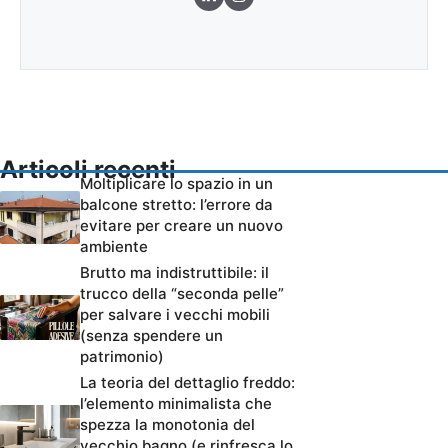
Articoli recenti
Moltiplicare lo spazio in un
balcone stretto: l’errore da
evitare per creare un nuovo
ambiente
Brutto ma indistruttibile: il
trucco della “seconda pelle”
per salvare i vecchi mobili
(senza spendere un
patrimonio)
La teoria del dettaglio freddo:
l’elemento minimalista che
spezza la monotonia del
vecchio bagno (e rinfresca lo