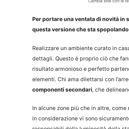
Cambia stile con le t
Per portare una ventata di novità in 
questa versione che sta spopolando 
Realizzare un ambiente curato in casa
dettagli. Questo è proprio ciò che fan
risultato armonioso e perfetto partend
elementi. Chi ama dilettarsi con l’ar
componenti secondari
, che delinean
In alcune zone più che in altre, come n
in considerazione vi sono sicuramente
responsabili della luminosità della s