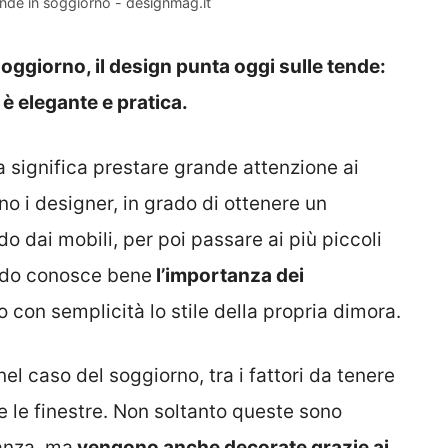
ende in soggiorno - designmag.it
soggiorno, il design punta oggi sulle tende:
è elegante e pratica.
 significa prestare grande attenzione ai
no i designer, in grado di ottenere un
o dai mobili, per poi passare ai più piccoli
redo conosce bene
l’importanza dei
o con semplicità lo stile della propria dimora.
el caso del soggiorno, tra i fattori da tenere
 le finestre. Non soltanto queste sono
tanza, ma
vengono anche decorate grazie ai