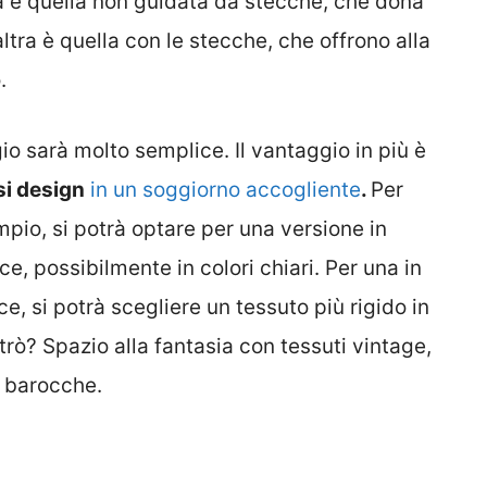
na è quella non guidata da stecche, che dona
’altra è quella con le stecche, che offrono alla
.
gio sarà molto semplice. Il vantaggio in più è
si design
in un soggiorno accogliente
.
Per
mpio, si potrà optare per una versione in
uce, possibilmente in colori chiari. Per una in
e, si potrà scegliere un tessuto più rigido in
etrò? Spazio alla fantasia con tessuti vintage,
e barocche.