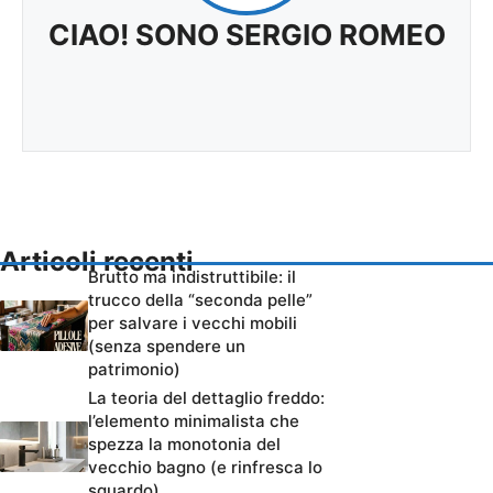
CIAO! SONO SERGIO ROMEO
Articoli recenti
Brutto ma indistruttibile: il
trucco della “seconda pelle”
per salvare i vecchi mobili
(senza spendere un
patrimonio)
La teoria del dettaglio freddo:
l’elemento minimalista che
spezza la monotonia del
vecchio bagno (e rinfresca lo
sguardo)