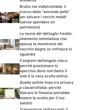
ambiente
Brutto ma indistruttibile: il
trucco della “seconda pelle”
per salvare i vecchi mobili
(senza spendere un
patrimonio)
La teoria del dettaglio freddo:
l’elemento minimalista che
spezza la monotonia del
vecchio bagno (e rinfresca lo
sguardo)
Il segreto dell’angolo cieco:
perché posizionare lo
specchio dove non batte il
sole è la vera svolta estiva
Quella sottile linea tra privacy
e claustrofobia: perché
liberare le finestre potrebbe
essere la svolta per il tuo
salotto
Trasparenze rinfrescanti: il