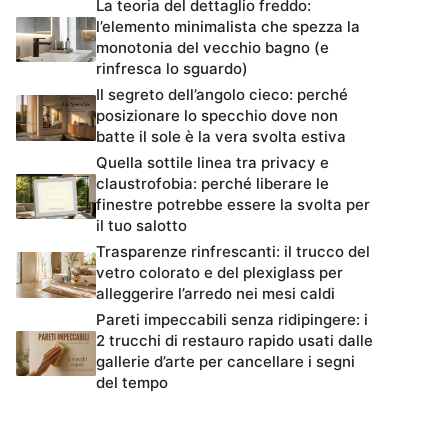
La teoria del dettaglio freddo:
l’elemento minimalista che spezza la
monotonia del vecchio bagno (e
rinfresca lo sguardo)
Il segreto dell’angolo cieco: perché
posizionare lo specchio dove non
batte il sole è la vera svolta estiva
Quella sottile linea tra privacy e
claustrofobia: perché liberare le
finestre potrebbe essere la svolta per
il tuo salotto
Trasparenze rinfrescanti: il trucco del
vetro colorato e del plexiglass per
alleggerire l’arredo nei mesi caldi
Pareti impeccabili senza ridipingere: i
2 trucchi di restauro rapido usati dalle
gallerie d’arte per cancellare i segni
del tempo