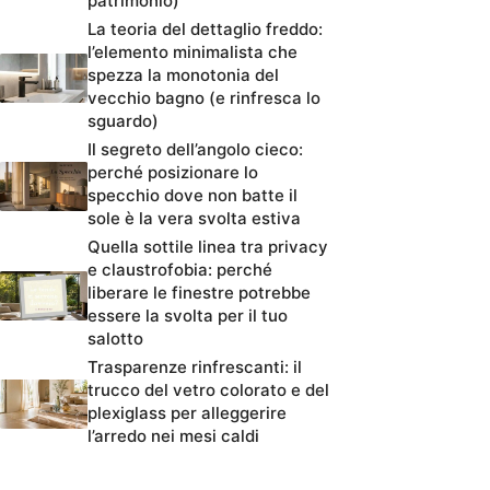
patrimonio)
La teoria del dettaglio freddo:
l’elemento minimalista che
spezza la monotonia del
vecchio bagno (e rinfresca lo
sguardo)
Il segreto dell’angolo cieco:
perché posizionare lo
specchio dove non batte il
sole è la vera svolta estiva
Quella sottile linea tra privacy
e claustrofobia: perché
liberare le finestre potrebbe
essere la svolta per il tuo
salotto
Trasparenze rinfrescanti: il
trucco del vetro colorato e del
plexiglass per alleggerire
l’arredo nei mesi caldi