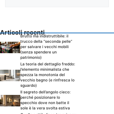
Articoli recenti
Brutto ma indistruttibile: il
trucco della “seconda pelle”
per salvare i vecchi mobili
(senza spendere un
patrimonio)
La teoria del dettaglio freddo:
l’elemento minimalista che
spezza la monotonia del
vecchio bagno (e rinfresca lo
sguardo)
Il segreto dell’angolo cieco:
perché posizionare lo
specchio dove non batte il
sole è la vera svolta estiva