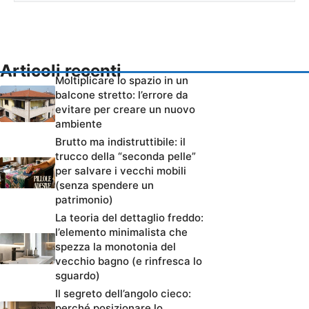
Articoli recenti
Moltiplicare lo spazio in un
balcone stretto: l’errore da
evitare per creare un nuovo
ambiente
Brutto ma indistruttibile: il
trucco della “seconda pelle”
per salvare i vecchi mobili
(senza spendere un
patrimonio)
La teoria del dettaglio freddo:
l’elemento minimalista che
spezza la monotonia del
vecchio bagno (e rinfresca lo
sguardo)
Il segreto dell’angolo cieco:
perché posizionare lo