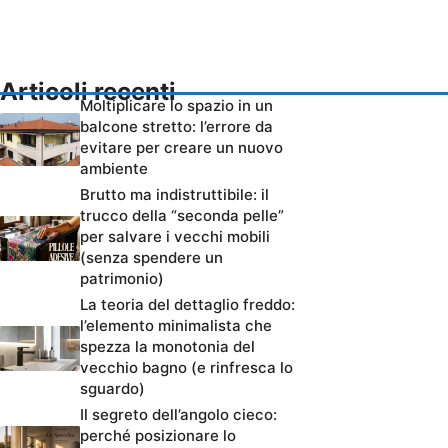
Articoli recenti
Moltiplicare lo spazio in un
balcone stretto: l’errore da
evitare per creare un nuovo
ambiente
Brutto ma indistruttibile: il
trucco della “seconda pelle”
per salvare i vecchi mobili
(senza spendere un
patrimonio)
La teoria del dettaglio freddo:
l’elemento minimalista che
spezza la monotonia del
vecchio bagno (e rinfresca lo
sguardo)
Il segreto dell’angolo cieco:
perché posizionare lo