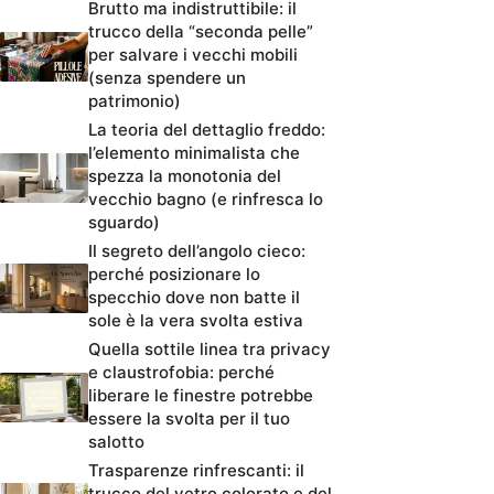
Brutto ma indistruttibile: il
trucco della “seconda pelle”
per salvare i vecchi mobili
(senza spendere un
patrimonio)
La teoria del dettaglio freddo:
l’elemento minimalista che
spezza la monotonia del
vecchio bagno (e rinfresca lo
sguardo)
Il segreto dell’angolo cieco:
perché posizionare lo
specchio dove non batte il
sole è la vera svolta estiva
Quella sottile linea tra privacy
e claustrofobia: perché
liberare le finestre potrebbe
essere la svolta per il tuo
salotto
Trasparenze rinfrescanti: il
trucco del vetro colorato e del