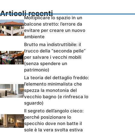
Articoli recenti
Moltiplicare lo spazio in un
balcone stretto: l’errore da
evitare per creare un nuovo
ambiente
Brutto ma indistruttibile: il
trucco della “seconda pelle”
per salvare i vecchi mobili
(senza spendere un
patrimonio)
La teoria del dettaglio freddo:
l’elemento minimalista che
spezza la monotonia del
vecchio bagno (e rinfresca lo
sguardo)
Il segreto dell’angolo cieco:
perché posizionare lo
specchio dove non batte il
sole è la vera svolta estiva