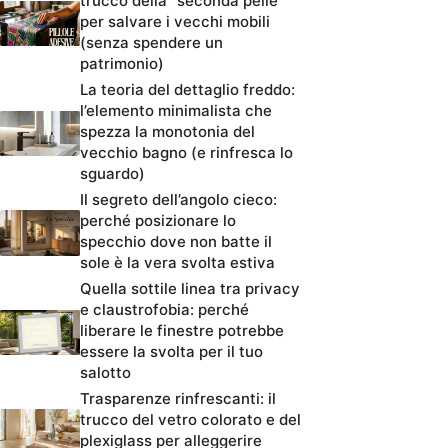
trucco della “seconda pelle”
per salvare i vecchi mobili
(senza spendere un
patrimonio)
La teoria del dettaglio freddo:
l’elemento minimalista che
spezza la monotonia del
vecchio bagno (e rinfresca lo
sguardo)
Il segreto dell’angolo cieco:
perché posizionare lo
specchio dove non batte il
sole è la vera svolta estiva
Quella sottile linea tra privacy
e claustrofobia: perché
liberare le finestre potrebbe
essere la svolta per il tuo
salotto
Trasparenze rinfrescanti: il
trucco del vetro colorato e del
plexiglass per alleggerire