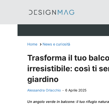
Vai
al
contenuto
Home
News e curiosità
Trasforma il tuo balc
irresistibile: così ti 
giardino
Alessandra Orlacchio
-
6 Aprile 2025
Un angolo verde in balcone: il tuo rifugio natural