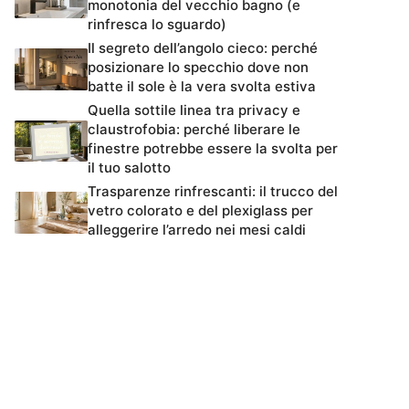
monotonia del vecchio bagno (e
rinfresca lo sguardo)
Il segreto dell’angolo cieco: perché
posizionare lo specchio dove non
batte il sole è la vera svolta estiva
Quella sottile linea tra privacy e
claustrofobia: perché liberare le
finestre potrebbe essere la svolta per
il tuo salotto
Trasparenze rinfrescanti: il trucco del
vetro colorato e del plexiglass per
alleggerire l’arredo nei mesi caldi