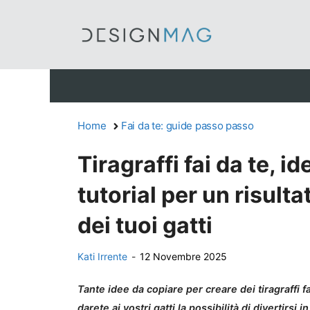
Vai
al
contenuto
Home
Fai da te: guide passo passo
Tiragraffi fai da te, i
tutorial per un risult
dei tuoi gatti
Kati Irrente
-
12 Novembre 2025
Tante idee da copiare per creare dei tiragraffi fai
darete ai vostri gatti la possibilità di divertirsi i