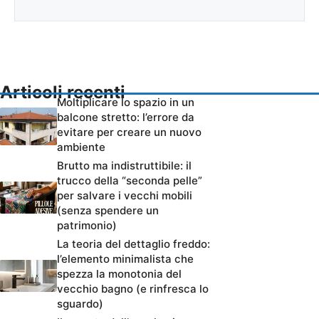
Articoli recenti
Moltiplicare lo spazio in un
balcone stretto: l’errore da
evitare per creare un nuovo
ambiente
Brutto ma indistruttibile: il
trucco della “seconda pelle”
per salvare i vecchi mobili
(senza spendere un
patrimonio)
La teoria del dettaglio freddo:
l’elemento minimalista che
spezza la monotonia del
vecchio bagno (e rinfresca lo
sguardo)