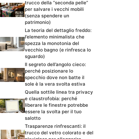
trucco della “seconda pelle”
per salvare i vecchi mobili
(senza spendere un
patrimonio)
La teoria del dettaglio freddo:
l’elemento minimalista che
spezza la monotonia del
vecchio bagno (e rinfresca lo
sguardo)
Il segreto dell’angolo cieco:
perché posizionare lo
specchio dove non batte il
sole è la vera svolta estiva
Quella sottile linea tra privacy
e claustrofobia: perché
liberare le finestre potrebbe
essere la svolta per il tuo
salotto
Trasparenze rinfrescanti: il
trucco del vetro colorato e del