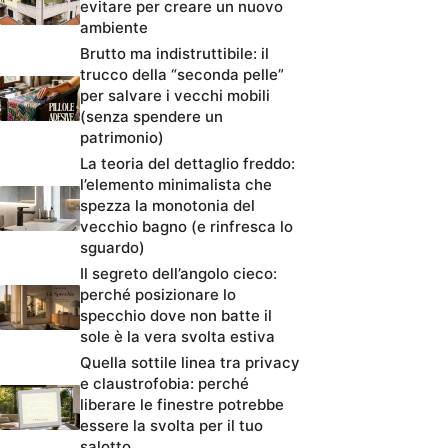
evitare per creare un nuovo
ambiente
Brutto ma indistruttibile: il
trucco della “seconda pelle”
per salvare i vecchi mobili
(senza spendere un
patrimonio)
La teoria del dettaglio freddo:
l’elemento minimalista che
spezza la monotonia del
vecchio bagno (e rinfresca lo
sguardo)
Il segreto dell’angolo cieco:
perché posizionare lo
specchio dove non batte il
sole è la vera svolta estiva
Quella sottile linea tra privacy
e claustrofobia: perché
liberare le finestre potrebbe
essere la svolta per il tuo
salotto