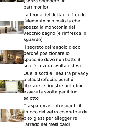
(senza spendere un
patrimonio)
La teoria del dettaglio freddo:
l’elemento minimalista che
spezza la monotonia del
vecchio bagno (e rinfresca lo
sguardo)
Il segreto dell’angolo cieco:
perché posizionare lo
specchio dove non batte il
sole è la vera svolta estiva
Quella sottile linea tra privacy
e claustrofobia: perché
liberare le finestre potrebbe
essere la svolta per il tuo
salotto
Trasparenze rinfrescanti: il
trucco del vetro colorato e del
plexiglass per alleggerire
l’arredo nei mesi caldi