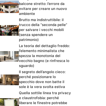
balcone stretto: l’errore da
evitare per creare un nuovo
ambiente
Brutto ma indistruttibile: il
trucco della “seconda pelle”
per salvare i vecchi mobili
(senza spendere un
patrimonio)
La teoria del dettaglio freddo:
l’elemento minimalista che
spezza la monotonia del
vecchio bagno (e rinfresca lo
sguardo)
Il segreto dell’angolo cieco:
perché posizionare lo
specchio dove non batte il
sole è la vera svolta estiva
Quella sottile linea tra privacy
e claustrofobia: perché
liberare le finestre potrebbe