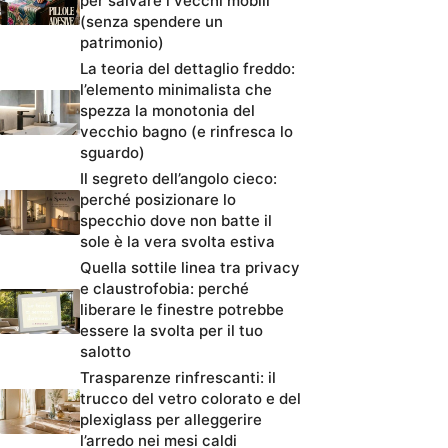
per salvare i vecchi mobili
(senza spendere un
patrimonio)
La teoria del dettaglio freddo:
l’elemento minimalista che
spezza la monotonia del
vecchio bagno (e rinfresca lo
sguardo)
Il segreto dell’angolo cieco:
perché posizionare lo
specchio dove non batte il
sole è la vera svolta estiva
Quella sottile linea tra privacy
e claustrofobia: perché
liberare le finestre potrebbe
essere la svolta per il tuo
salotto
Trasparenze rinfrescanti: il
trucco del vetro colorato e del
plexiglass per alleggerire
l’arredo nei mesi caldi