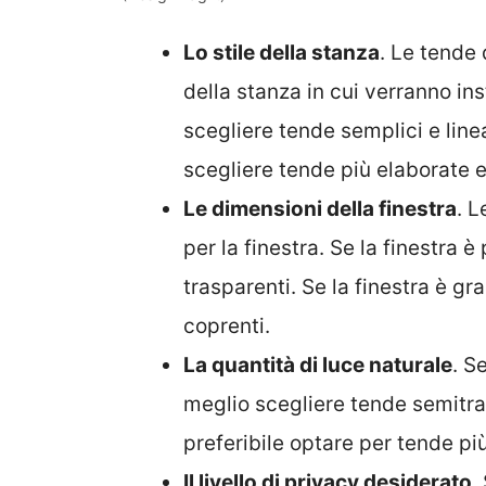
Lo stile della stanza
. Le tende 
della stanza in cui verranno in
scegliere tende semplici e linea
scegliere tende più elaborate 
Le dimensioni della finestra
. 
per la finestra. Se la finestra 
trasparenti. Se la finestra è g
coprenti.
La quantità di luce naturale
. S
meglio scegliere tende semitras
preferibile optare per tende pi
Il livello di privacy desiderato
.