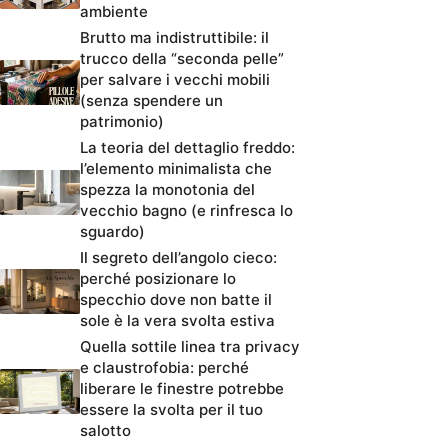
ambiente
Brutto ma indistruttibile: il
trucco della “seconda pelle”
per salvare i vecchi mobili
(senza spendere un
patrimonio)
La teoria del dettaglio freddo:
l’elemento minimalista che
spezza la monotonia del
vecchio bagno (e rinfresca lo
sguardo)
Il segreto dell’angolo cieco:
perché posizionare lo
specchio dove non batte il
sole è la vera svolta estiva
Quella sottile linea tra privacy
e claustrofobia: perché
liberare le finestre potrebbe
essere la svolta per il tuo
salotto