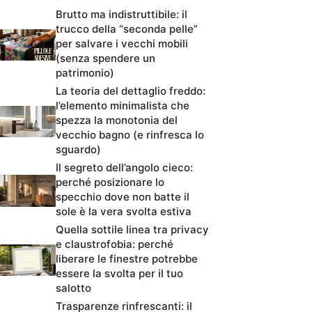
Brutto ma indistruttibile: il
trucco della “seconda pelle”
per salvare i vecchi mobili
(senza spendere un
patrimonio)
La teoria del dettaglio freddo:
l’elemento minimalista che
spezza la monotonia del
vecchio bagno (e rinfresca lo
sguardo)
Il segreto dell’angolo cieco:
perché posizionare lo
specchio dove non batte il
sole è la vera svolta estiva
Quella sottile linea tra privacy
e claustrofobia: perché
liberare le finestre potrebbe
essere la svolta per il tuo
salotto
Trasparenze rinfrescanti: il